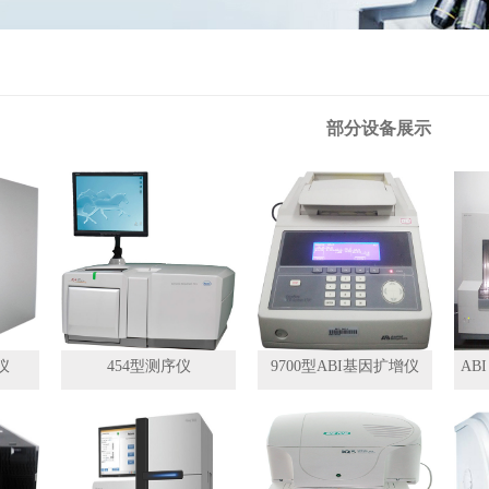
部分设备展示
仪
454型测序仪
9700型ABI基因扩增仪
ABI