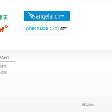
系我们
院路线
心微信
隐私条款