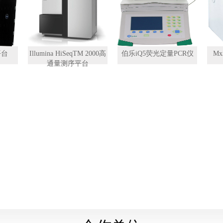
平台
Illumina HiSeqTM 2000高
伯乐iQ5荧光定量PCR仪
Mx
通量测序平台