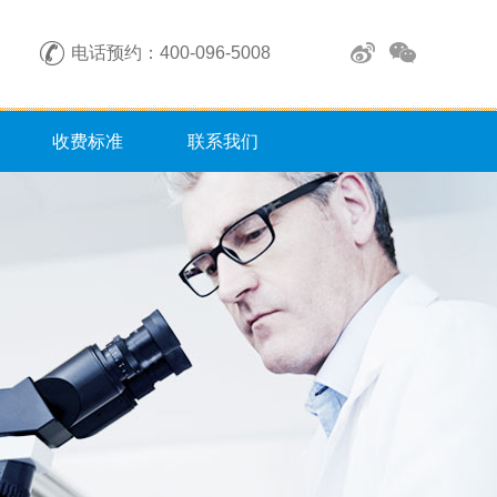
电话预约：400-096-5008
收费标准
联系我们
首页
来院路线
中心微博
中心微信