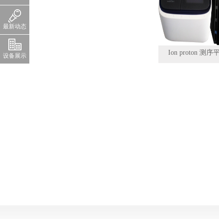
最新动态
Ion proton 测序
设备展示